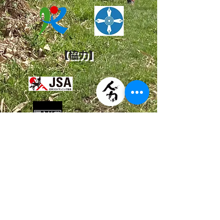
【協力】
​鏡野観光局
​地域のご協力者様
奥津泉山スカイレース実行委員会