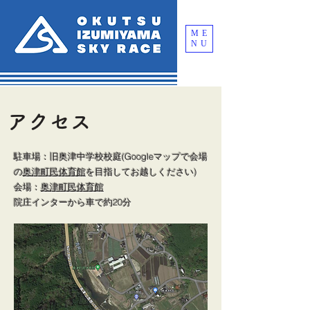
ME
NU
アクセス
駐車場：旧奥津中学校校庭(Googleマップで会場
の
奥津町民体育館
を目指してお越しください)
会場：
奥津町民体育館
院庄インターから車で約20分