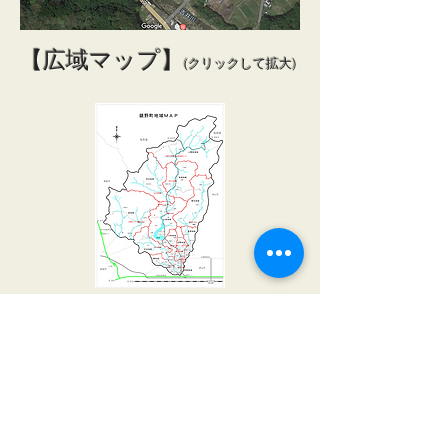
【広域マップ】
(クリックして拡大)
奥津泉山スカイレース実行委員会
〒708-0503 岡山県苫田郡鏡野町奥津
okayamaskyrunning@gmail.com